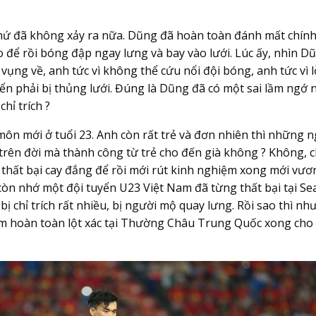
 thứ đã không xảy ra nữa. Dũng đã hoàn toàn đánh mất chín
ể rồi bóng đập ngay lưng và bay vào lưới. Lúc ấy, nhìn Dũ
 vụng về, anh tức vì không thể cứu nổi đội bóng, anh tức vì 
ển phải bị thủng lưới. Đúng là Dũng đã có một sai lầm ngớ
hỉ trích ?
ôn mới ở tuổi 23. Anh còn rất trẻ và đơn nhiên thì những n
 trên đời mà thành công từ trẻ cho đến già không ? Không, 
thất bại cay đắng để rồi mới rút kinh nghiệm xong mới vươ
còn nhớ một đội tuyển U23 Việt Nam đã từng thất bại tại S
ị chỉ trích rất nhiều, bị người mộ quay lưng. Rồi sao thì nh
am hoàn toàn lột xác tại Thường Châu Trung Quốc xong cho