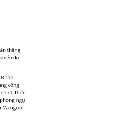
Bàn thắng
 khiến dư
, Đoàn
àng công
 chính thức
n phòng ngự
. Và người