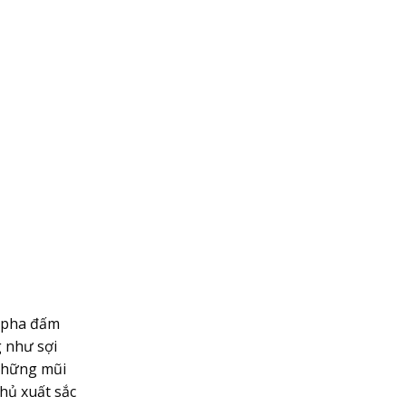
u pha đấm
 như sợi
 những mũi
thủ xuất sắc