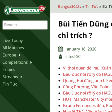
Bongda365.tv
»
Tin Tức
»
Bùi T
Bùi Tiến Dũng 
Search
for:
chỉ trích ?
Live Today
All Matches
January 18, 2020
Europe
sitesIGC
Competitions
Vì thói quen đội mũ, Xuân
Teams
Bầu Đức nói rõ lý do HAGL
Streams
Quang Hải đăng ảnh bế em 
Tin Tức
Công Phượng, Văn Toàn: 2 
Bầu Đức nói rõ lý do HAGL
HOT: Manchester City mời 
Bruno Fernandes đến, Pau
Người Thái: Văn Hậu là b