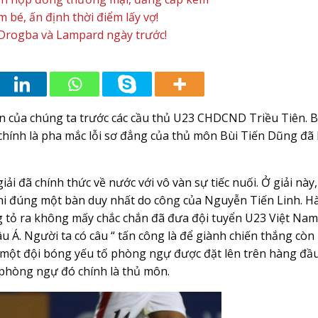
bé, ấn định thời điểm lấy vợ!
Drogba và Lampard ngày trước!
ển của chúng ta trước các cầu thủ U23 CHDCND Triều Tiên. 
chính là pha mắc lỗi sơ đẳng của thủ môn Bùi Tiến Dũng đã
ải đã chính thức về nước với vô vàn sự tiếc nuối. Ở giải này
hi đúng một bàn duy nhất do công của Nguyễn Tiến Linh. H
tỏ ra không mấy chắc chắn đã đưa đội tuyển U23 Việt Nam
u Á. Người ta có câu “ tấn công là để giành chiến thắng cò
 một đội bóng yếu tố phòng ngự được đặt lên trên hàng đầu
 phòng ngự đó chính là thủ môn.