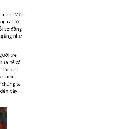
h mình. Một
ng rất tức
lỗi sơ đẳng
 ngẩng như
gười trẻ
chưa hề có
n tới một
ea Game
ư chúng ta
 đến bây