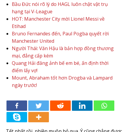
Bầu Đức nói rõ lý do HAGL luôn chật vật trụ
hạng tại V-League
HOT: Manchester City mời Lionel Messi về
Etihad
Bruno Fernandes đến, Paul Pogba quyết rời
Manchester United
Người Thái: Văn Hậu là bản hợp đồng thương
mại, đẳng cấp kém
Quang Hải đăng ảnh bế em bé, ấn định thời
điểm lấy vợ!
Mount, Abraham tốt hơn Drogba và Lampard
ngày trước!
Tết nhất rồi, phiền muộn bỏ qua. Ý cũng chẳng được