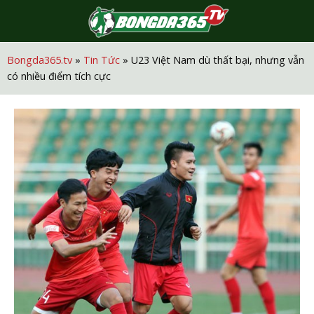
S
f
Bongda365.tv
»
Tin Tức
»
U23 Việt Nam dù thất bại, nhưng vẫn
có nhiều điểm tích cực