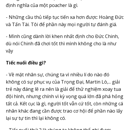
định nghĩa của một poacher là gì.
- Những cầu thủ tiếp tục tiến xa hơn được: Hoàng Đức
và Tấn Tài. Tôi để phần này mọi người tự đánh giá.
- Mình cũng dành lời khen nhất định cho Đức Chinh,
dù nói Chinh đã chơi tốt thì mình không cho là như
vậy
Tiếc nuối điều gì?
- Về mặt nhân sự, chúng ta vì nhiều lí do nào đó
không có sự phục vụ của Trọng Đại, Martin Lò,... giải
trẻ này đáng lẽ ra nên là giải để thử nghiệm xoay tua
đội hình, nhưng chính vì kỳ vọng quá lớn đã phá hỏng
tất cả. Kết cục là gì, người tốt vẫn cứ tốt, còn những cá
nhân khác đang cần được trao cơ hội để phần nào lấy
lại sự tự tin thì lại không có.
- Tiếc nuối thứ 2 là chúng ta không thể ghi được